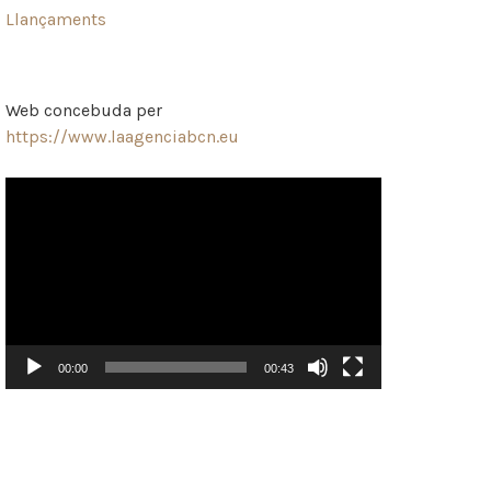
Llançaments
Web concebuda per
https://www.laagenciabcn.eu
Reproductor
de
vídeo
00:00
00:43