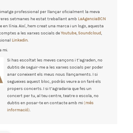
 imatge professional per llançar oficialment la meva
rreres setmanes he estat treballant amb
LaAgenciaBCN
 en línia. Així, hem creat una marca i un logo, aquesta
 comptes a les xarxes socials de
Youtube
,
Soundcloud
,
ssional
Linkedin
.
 mi.
Si has escoltat les meves cançons i t’agraden, no
dubtis de seguir-me a les xarxes socials per poder
anar coneixent els meus nous llançaments. I si
segueixes aquest bloc, podràs veure a on faré els
propers concerts. I si t’agradaria que fes un
concert per tu, al teu centre, teatre o escola, no
dubtis en posar-te en contacte amb mi
(
més
informació
)
.